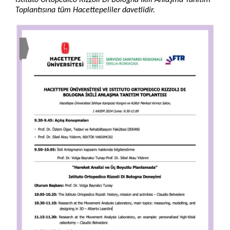
Istituto Ortopedico Rizzoli Di Bologna İkili Anlaşma Tanıtım
Toplantısına tüm Hacettepeliler davetlidir.